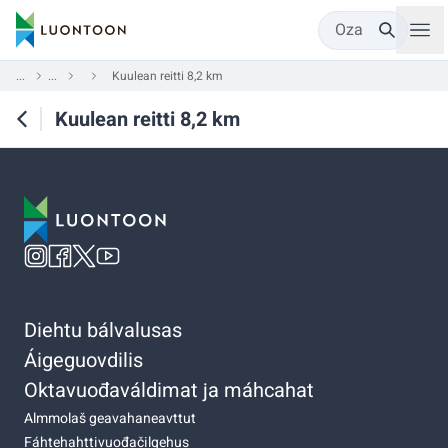
Oza
...
...
Kuulean reitti 8,2 km
Kuulean reitti 8,2 km
Diehtu bálvalusas
Áigeguovdilis
Oktavuođaváldimat ja máhcahat
Almmolaš geavahaneavttut
Fáhtehahttivuođačilgehus