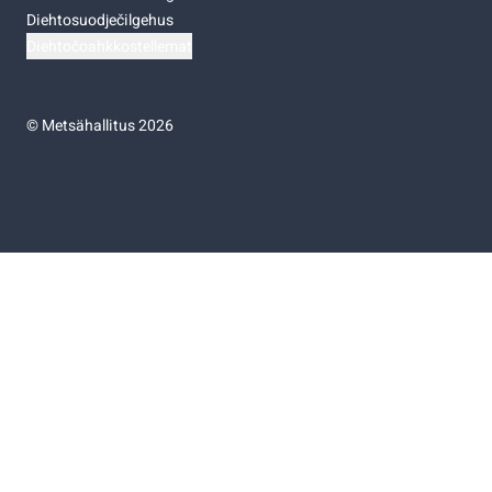
Diehtosuodječilgehus
Diehtočoahkkostellemat
©
Metsähallitus 2026