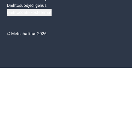
Diehtosuodječilgehus
Diehtočoahkkostellemat
©
Metsähallitus 2026