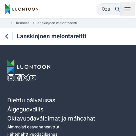
Oza
...
Uusimaa
Lanskinjoen melontareitti
Lanskinjoen melontareitti
Diehtu bálvalusas
Áigeguovdilis
Oktavuođaváldimat ja máhcahat
Almmolaš geavahaneavttut
Fáhtehahttivuođačilgehus