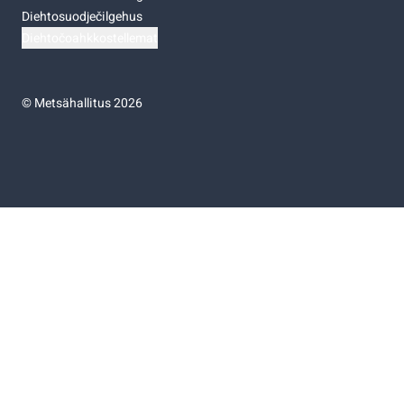
Diehtosuodječilgehus
Diehtočoahkkostellemat
©
Metsähallitus 2026