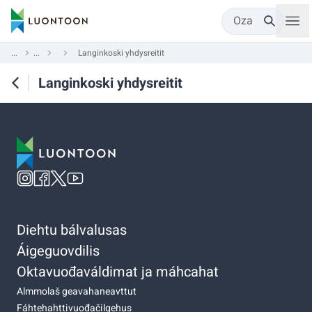
Oza
...
...
Langinkoski yhdysreitit
Langinkoski yhdysreitit
Diehtu bálvalusas
Áigeguovdilis
Oktavuođaváldimat ja máhcahat
Almmolaš geavahaneavttut
Fáhtehahttivuođačilgehus