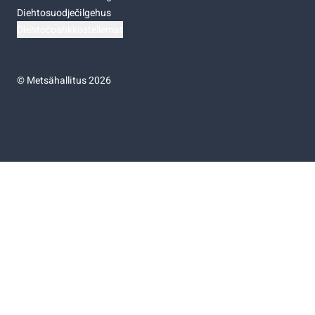
Diehtosuodječilgehus
Diehtočoahkkostellemat
©
Metsähallitus 2026