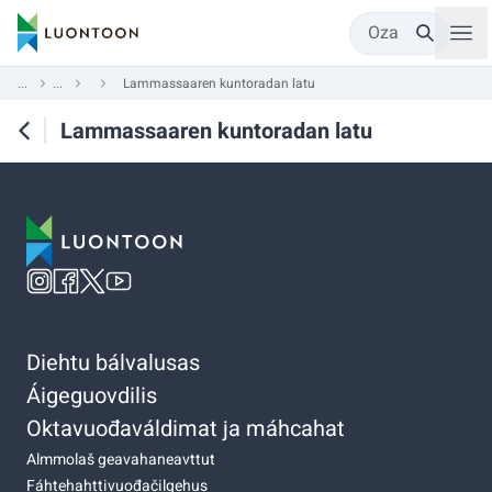
Oza
...
...
Lammassaaren kuntoradan latu
Lammassaaren kuntoradan latu
Diehtu bálvalusas
Áigeguovdilis
Oktavuođaváldimat ja máhcahat
Almmolaš geavahaneavttut
Fáhtehahttivuođačilgehus