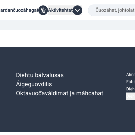
ardančuozáhagat
Aktivitehtat
Diehtu bálvalusas
Almm
Fáht
Áigeguovdilis
Dieh
Oktavuođaváldimat ja máhcahat
Dieh