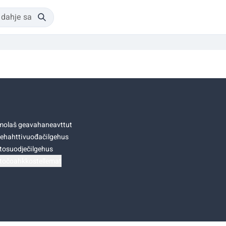
olaš geavahaneavttut
ehahttivuođačilgehus
tosuodječilgehus
točoahkkostellemat