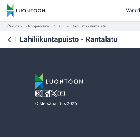
Vándd
Čuoigan
Pohjois-Savo
Lähiliikuntapuisto - Rantalatu
Lähiliikuntapuisto - Rantalatu
©
Metsähallitus 2026