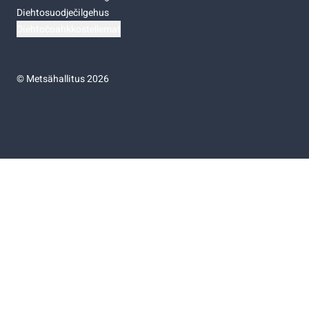
Diehtosuodječilgehus
Diehtočoahkkostellemat
©
Metsähallitus 2026