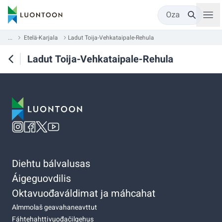
Oza
...
Etelä-Karjala
Ladut Toija-Vehkataipale-Rehula
Ladut Toija-Vehkataipale-Rehula
Diehtu bálvalusas
Áigeguovdilis
Oktavuođaváldimat ja máhcahat
Almmolaš geavahaneavttut
Fáhtehahttivuođačilgehus