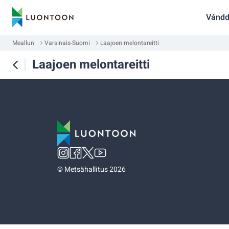
Vándd
Meallun
Varsinais-Suomi
Laajoen melontareitti
Laajoen melontareitti
©
Metsähallitus 2026