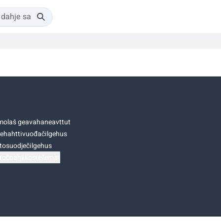
olaš geavahaneavttut
ehahttivuođačilgehus
tosuodječilgehus
točoahkkostellemat