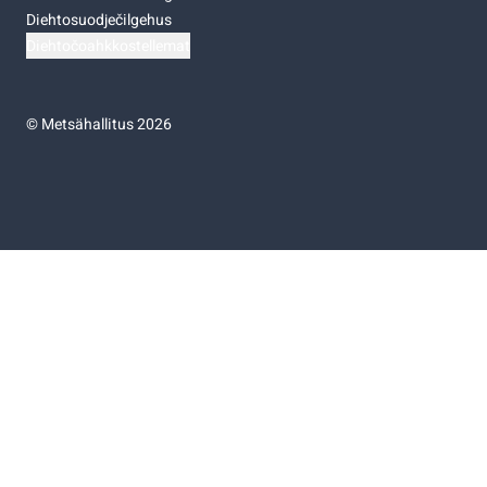
Diehtosuodječilgehus
Diehtočoahkkostellemat
©
Metsähallitus 2026