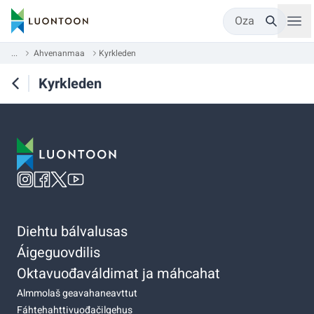
Oza
...
Ahvenanmaa
Kyrkleden
Kyrkleden
Diehtu bálvalusas
Áigeguovdilis
Oktavuođaváldimat ja máhcahat
Almmolaš geavahaneavttut
Fáhtehahttivuođačilgehus