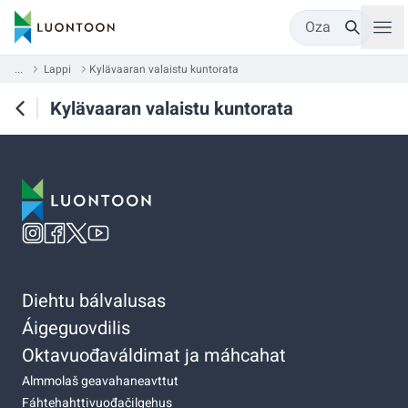
Oza
...
Lappi
Kylävaaran valaistu kuntorata
Kylävaaran valaistu kuntorata
Diehtu bálvalusas
Áigeguovdilis
Oktavuođaváldimat ja máhcahat
Almmolaš geavahaneavttut
Fáhtehahttivuođačilgehus