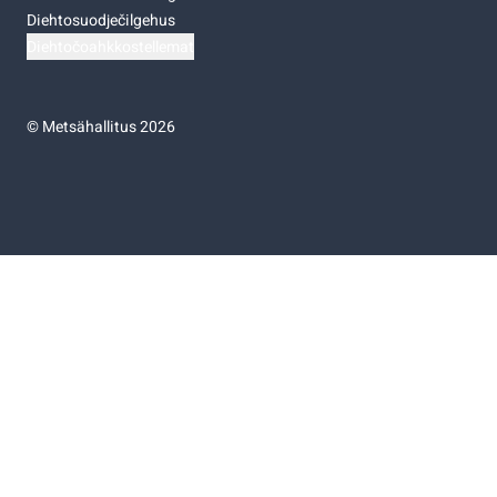
Diehtosuodječilgehus
Diehtočoahkkostellemat
©
Metsähallitus 2026