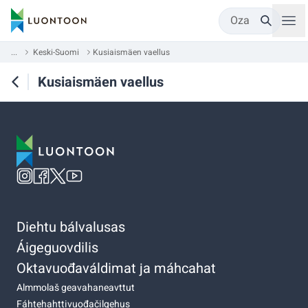
Oza
...
Keski-Suomi
Kusiaismäen vaellus
Kusiaismäen vaellus
Diehtu bálvalusas
Áigeguovdilis
Oktavuođaváldimat ja máhcahat
Almmolaš geavahaneavttut
Fáhtehahttivuođačilgehus