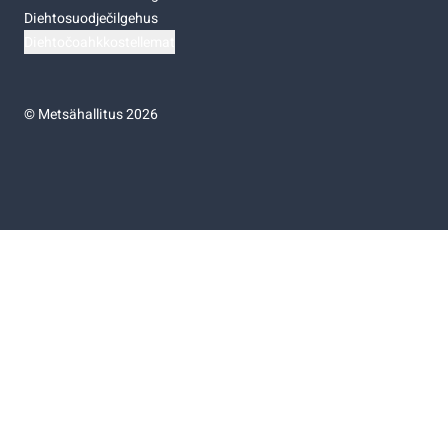
Diehtosuodječilgehus
Diehtočoahkkostellemat
©
Metsähallitus 2026