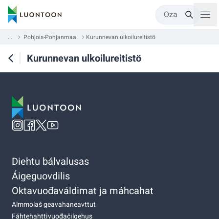
Oza
...
Pohjois-Pohjanmaa
Kurunnevan ulkoilureitistö
Kurunnevan ulkoilureitistö
Diehtu bálvalusas
Áigeguovdilis
Oktavuođaváldimat ja máhcahat
Almmolaš geavahaneavttut
Fáhtehahttivuođačilgehus