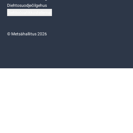
Diehtosuodječilgehus
Diehtočoahkkostellemat
©
Metsähallitus 2026