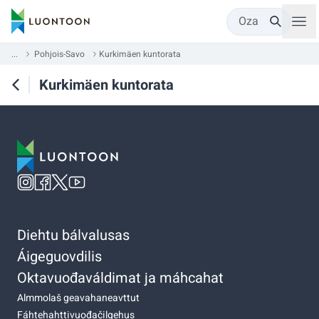
Oza
...
Pohjois-Savo
Kurkimäen kuntorata
Kurkimäen kuntorata
Diehtu bálvalusas
Áigeguovdilis
Oktavuođaváldimat ja máhcahat
Almmolaš geavahaneavttut
Fáhtehahttivuođačilgehus