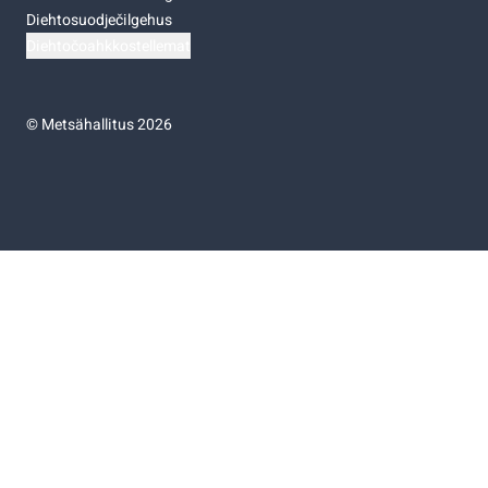
Diehtosuodječilgehus
Diehtočoahkkostellemat
©
Metsähallitus 2026