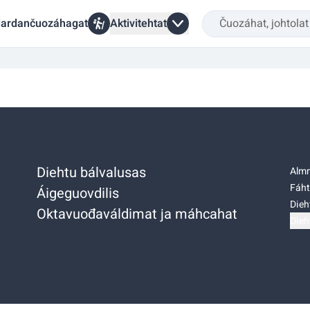
ardančuozáhagat
Aktivitehtat
Diehtu bálvalusas
Almm
Fáht
Áigeguovdilis
Dieh
Oktavuođaváldimat ja máhcahat
Dieh