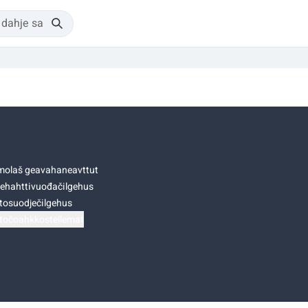
olaš geavahaneavttut
ehahttivuođačilgehus
tosuodječilgehus
točoahkkostellemat