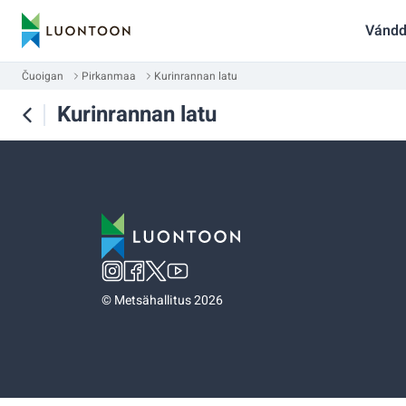
Vándd
Čuoigan
Pirkanmaa
Kurinrannan latu
Kurinrannan latu
©
Metsähallitus 2026