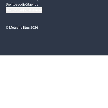
Diehtosuodječilgehus
Diehtočoahkkostellemat
©
Metsähallitus 2026