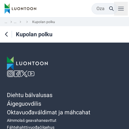
Oza
...
...
Kupolan polku
Kupolan polku
Diehtu bálvalusas
Áigeguovdilis
Oktavuođaváldimat ja máhcahat
Almmolaš geavahaneavttut
Fáhtehahttivuođačilgehus