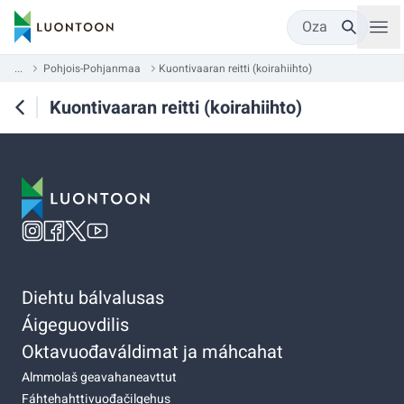
Oza
...
Pohjois-Pohjanmaa
Kuontivaaran reitti (koirahiihto)
Kuontivaaran reitti (koirahiihto)
Diehtu bálvalusas
Áigeguovdilis
Oktavuođaváldimat ja máhcahat
Almmolaš geavahaneavttut
Fáhtehahttivuođačilgehus