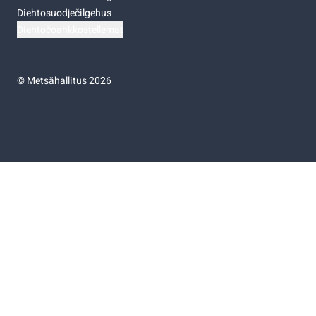
Diehtosuodječilgehus
Diehtočoahkkostellemat
©
Metsähallitus 2026