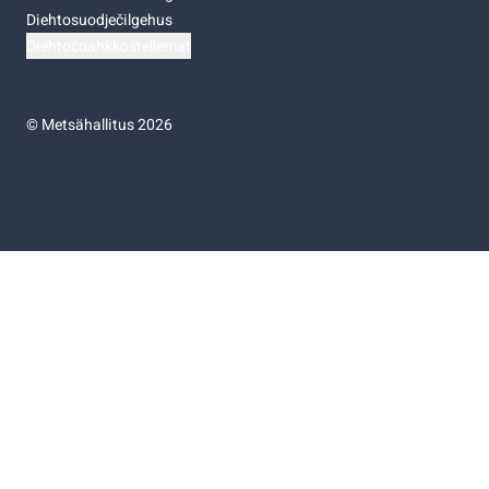
Diehtosuodječilgehus
Diehtočoahkkostellemat
©
Metsähallitus 2026