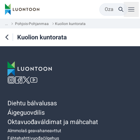
Oza
...
Pohjois-Pohjanmaa
Kuolion kuntorata
Kuolion kuntorata
Diehtu bálvalusas
Áigeguovdilis
Oktavuođaváldimat ja máhcahat
Almmolaš geavahaneavttut
Fáhtehahttivuođačilgehus