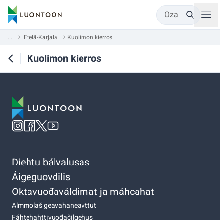
Oza
...
Etelä-Karjala
Kuolimon kierros
Kuolimon kierros
Diehtu bálvalusas
Áigeguovdilis
Oktavuođaváldimat ja máhcahat
Almmolaš geavahaneavttut
Fáhtehahttivuođačilgehus