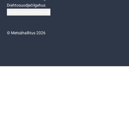
Diehtosuodječilgehus
Diehtočoahkkostellemat
©
Metsähallitus 2026