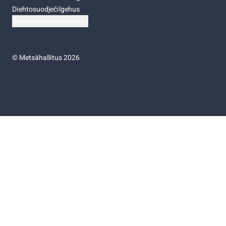
Diehtosuodječilgehus
Diehtočoahkkostellemat
©
Metsähallitus 2026