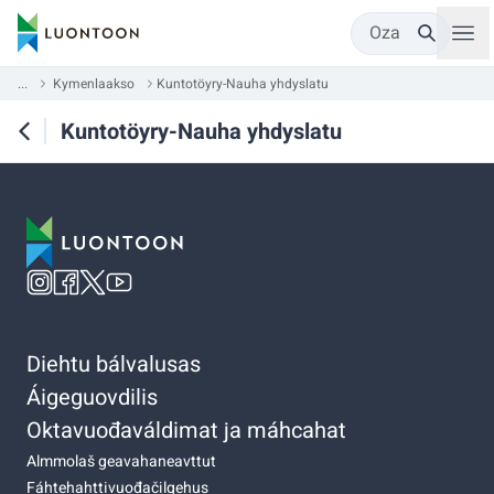
Oza
...
Kymenlaakso
Kuntotöyry-Nauha yhdyslatu
Kuntotöyry-Nauha yhdyslatu
Diehtu bálvalusas
Áigeguovdilis
Oktavuođaváldimat ja máhcahat
Almmolaš geavahaneavttut
Fáhtehahttivuođačilgehus