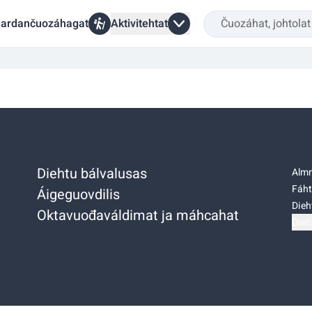
ardančuozáhagat
Aktivitehtat
Diehtu bálvalusas
Almm
Fáht
Áigeguovdilis
Dieh
Oktavuođaváldimat ja máhcahat
Dieh