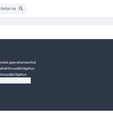
olaš geavahaneavttut
ehahttivuođačilgehus
tosuodječilgehus
točoahkkostellemat