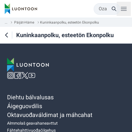
Oza
...
Päijät-Häme
Kuninkaanpolku, esteetön Ekonpolku
Kuninkaanpolku, esteetön Ekonpolku
Diehtu bálvalusas
Áigeguovdilis
Oktavuođaváldimat ja máhcahat
Almmolaš geavahaneavttut
Fáhtehahttivuođačilgehus