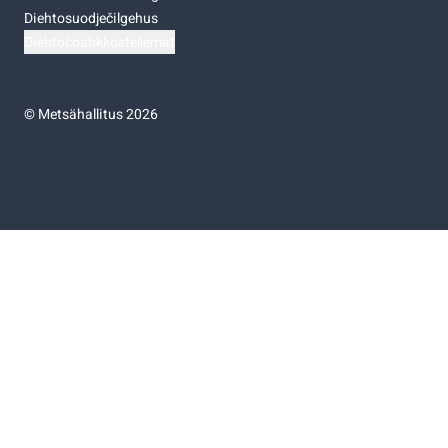
Diehtosuodječilgehus
Diehtočoahkkostellemat
©
Metsähallitus 2026