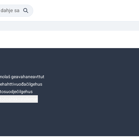
olaš geavahaneavttut
ehahttivuođačilgehus
tosuodječilgehus
točoahkkostellemat