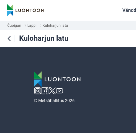
Vándd
Čuoigan
Lappi
Kuloharjun latu
Kuloharjun latu
©
Metsähallitus 2026