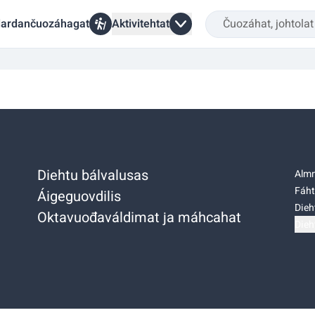
ardančuozáhagat
Aktivitehtat
Diehtu bálvalusas
Almm
Fáht
Áigeguovdilis
Dieh
Oktavuođaváldimat ja máhcahat
Dieh