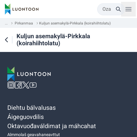
Oza
...
Pirkanmaa
Kuljun asemakylä-Pirkkala (koirahiihtolatu)
Kuljun asemakylä-Pirkkala
(koirahiihtolatu)
Diehtu bálvalusas
Áigeguovdilis
Oktavuođaváldimat ja máhcahat
Almmolaš geavahaneavttut