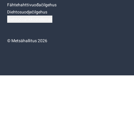
Fáhtehahttivuođačilgehus
Diehtosuodječilgehus
Diehtočoahkkostellemat
©
Metsähallitus 2026