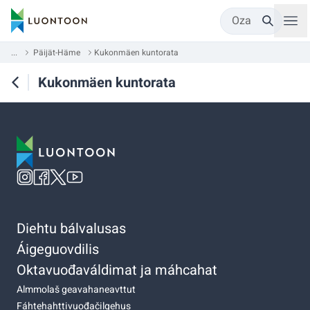
Oza
...
Päijät-Häme
Kukonmäen kuntorata
Kukonmäen kuntorata
Diehtu bálvalusas
Áigeguovdilis
Oktavuođaváldimat ja máhcahat
Almmolaš geavahaneavttut
Fáhtehahttivuođačilgehus