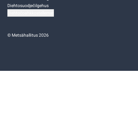
Diehtosuodječilgehus
Diehtočoahkkostellemat
©
Metsähallitus 2026