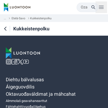
Oza
...
Etelä-Savo
Kukkeistenpolku
Kukkeistenpolku
Diehtu bálvalusas
Áigeguovdilis
Oktavuođaváldimat ja máhcahat
Almmolaš geavahaneavttut
Fáhtehahttivuođačilgehus