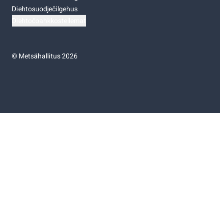
Diehtosuodječilgehus
Diehtočoahkkostellemat
©
Metsähallitus 2026