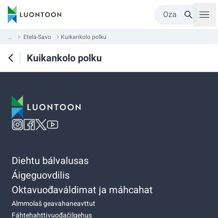
Oza
...
Etelä-Savo
Kuikankolo polku
Kuikankolo polku
Diehtu bálvalusas
Áigeguovdilis
Oktavuođaváldimat ja máhcahat
Almmolaš geavahaneavttut
Fáhtehahttivuođačilgehus