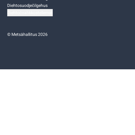
Diehtosuodječilgehus
Diehtočoahkkostellemat
©
Metsähallitus 2026