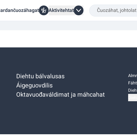
ardančuozáhagat
Aktivitehtat
Diehtu bálvalusas
Almm
Fáht
Áigeguovdilis
Dieh
Oktavuođaváldimat ja máhcahat
Dieh