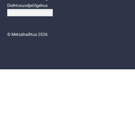
Diehtosuodječilgehus
Diehtočoahkkostellemat
©
Metsähallitus 2026