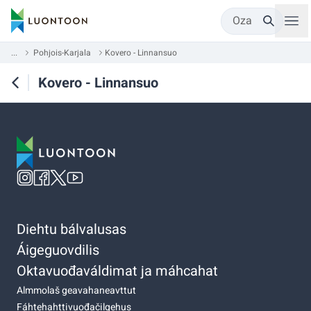
Oza
...
Pohjois-Karjala
Kovero - Linnansuo
Kovero - Linnansuo
Diehtu bálvalusas
Áigeguovdilis
Oktavuođaváldimat ja máhcahat
Almmolaš geavahaneavttut
Fáhtehahttivuođačilgehus