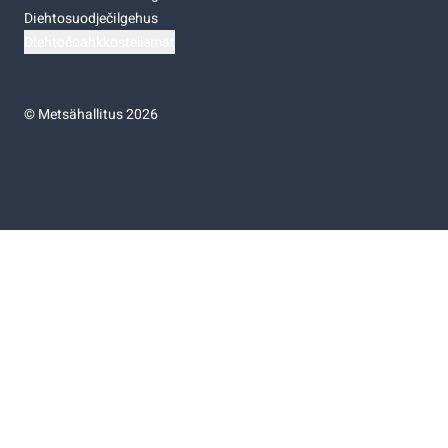
Diehtosuodječilgehus
Diehtočoahkkostellemat
©
Metsähallitus 2026