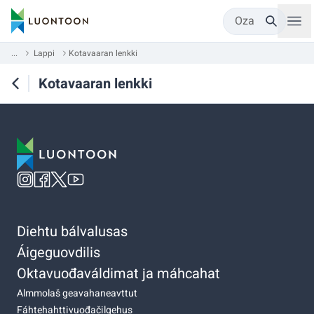
Oza
...
Lappi
Kotavaaran lenkki
Kotavaaran lenkki
Diehtu bálvalusas
Áigeguovdilis
Oktavuođaváldimat ja máhcahat
Almmolaš geavahaneavttut
Fáhtehahttivuođačilgehus