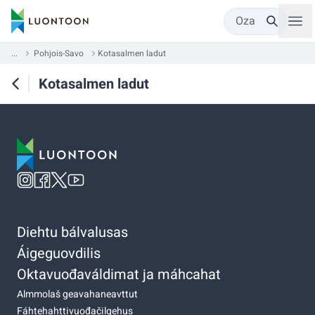
Oza
...
Pohjois-Savo
Kotasalmen ladut
Kotasalmen ladut
Diehtu bálvalusas
Áigeguovdilis
Oktavuođaváldimat ja máhcahat
Almmolaš geavahaneavttut
Fáhtehahttivuođačilgehus