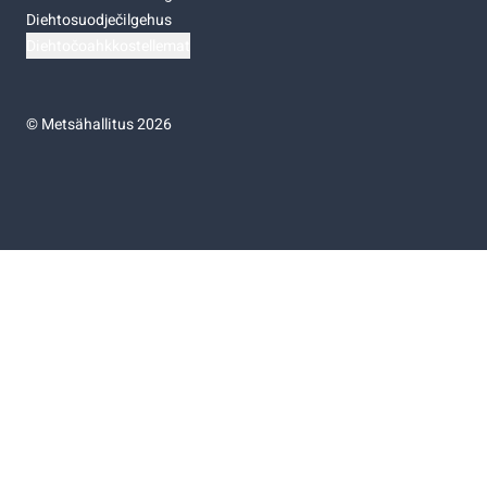
Diehtosuodječilgehus
Diehtočoahkkostellemat
©
Metsähallitus 2026