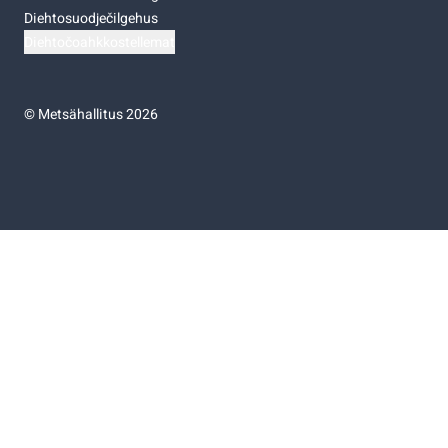
Diehtosuodječilgehus
Diehtočoahkkostellemat
©
Metsähallitus 2026