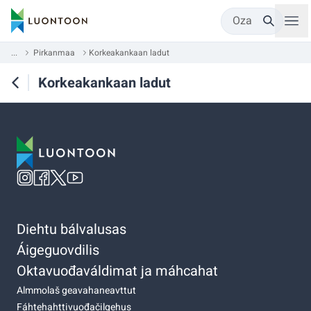
Oza
...
Pirkanmaa
Korkeakankaan ladut
Korkeakankaan ladut
Diehtu bálvalusas
Áigeguovdilis
Oktavuođaváldimat ja máhcahat
Almmolaš geavahaneavttut
Fáhtehahttivuođačilgehus