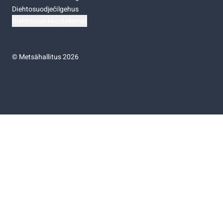
Diehtosuodječilgehus
Diehtočoahkkostellemat
©
Metsähallitus 2026