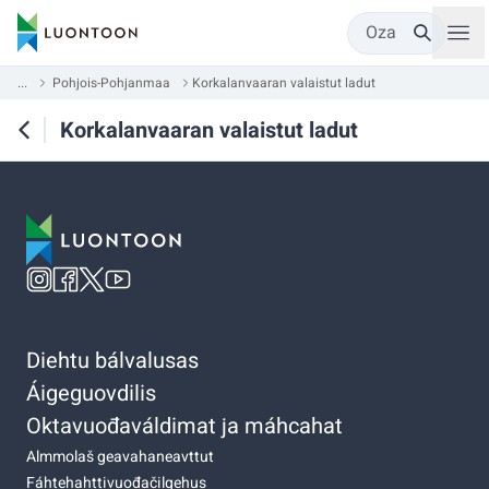
Oza
...
Pohjois-Pohjanmaa
Korkalanvaaran valaistut ladut
Korkalanvaaran valaistut ladut
Diehtu bálvalusas
Áigeguovdilis
Oktavuođaváldimat ja máhcahat
Almmolaš geavahaneavttut
Fáhtehahttivuođačilgehus