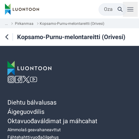
Oza
...
Pirkanmaa
Kopsamo-Purnu-melontareitti (Orivesi)
Kopsamo-Purnu-melontareitti (Orivesi)
Diehtu bálvalusas
Áigeguovdilis
Oktavuođaváldimat ja máhcahat
Almmolaš geavahaneavttut
Fáhtehahttivuođačilgehus