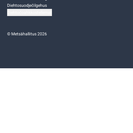
Diehtosuodječilgehus
Diehtočoahkkostellemat
©
Metsähallitus 2026