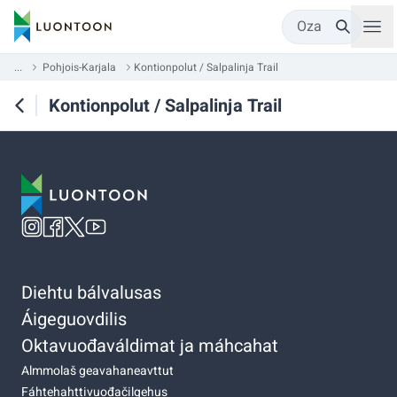
Oza
...
Pohjois-Karjala
Kontionpolut / Salpalinja Trail
Kontionpolut / Salpalinja Trail
Diehtu bálvalusas
Áigeguovdilis
Oktavuođaváldimat ja máhcahat
Almmolaš geavahaneavttut
Fáhtehahttivuođačilgehus