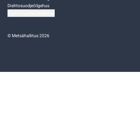
Diehtosuodječilgehus
Diehtočoahkkostellemat
©
Metsähallitus 2026