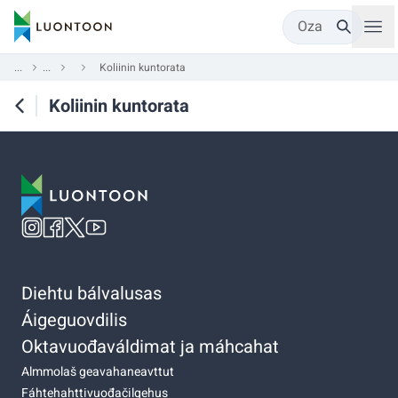
Oza
...
...
Koliinin kuntorata
Koliinin kuntorata
Diehtu bálvalusas
Áigeguovdilis
Oktavuođaváldimat ja máhcahat
Almmolaš geavahaneavttut
Fáhtehahttivuođačilgehus