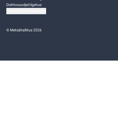
Diehtosuodječilgehus
Diehtočoahkkostellemat
©
Metsähallitus 2026