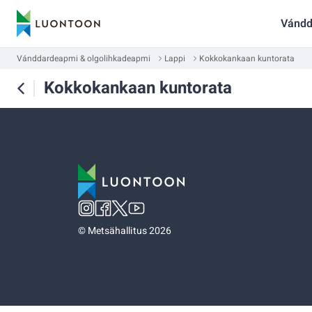
Vándd
Vánddardeapmi & olgolihkadeapmi
Lappi
Kokkokankaan kuntorata
Kokkokankaan kuntorata
©
Metsähallitus 2026