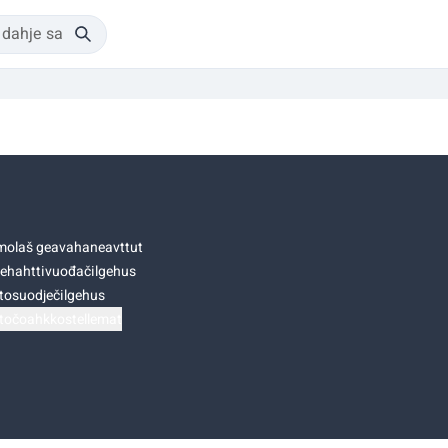
olaš geavahaneavttut
ehahttivuođačilgehus
tosuodječilgehus
točoahkkostellemat