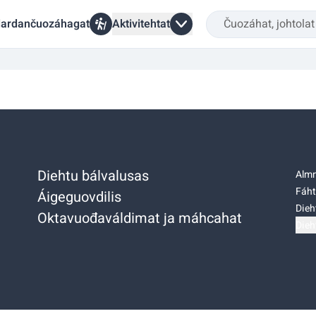
ardančuozáhagat
Aktivitehtat
Diehtu bálvalusas
Almm
Fáht
Áigeguovdilis
Dieh
Oktavuođaváldimat ja máhcahat
Dieh