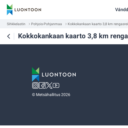
Vándd
Sihkkelastin
Pohjois-Pohjanmaa
Kokkokankaan kaarto 3,8 km rengasreitti
Kokkokankaan kaarto 3,8 km rengasre
©
Metsähallitus 2026