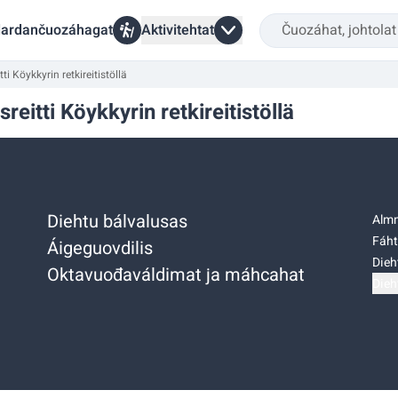
ardančuozáhagat
Aktivitehtat
 Köykkyrin retkireitistöllä
itti Köykkyrin retkireitistöllä
Diehtu bálvalusas
Almm
Fáht
Áigeguovdilis
Dieh
Oktavuođaváldimat ja máhcahat
Dieh