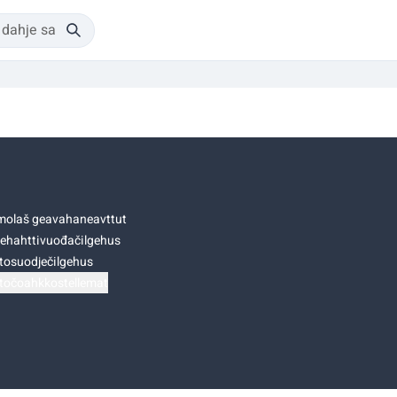
olaš geavahaneavttut
ehahttivuođačilgehus
tosuodječilgehus
točoahkkostellemat