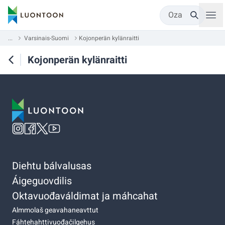
Oza
...
Varsinais-Suomi
Kojonperän kylänraitti
Kojonperän kylänraitti
Diehtu bálvalusas
Áigeguovdilis
Oktavuođaváldimat ja máhcahat
Almmolaš geavahaneavttut
Fáhtehahttivuođačilgehus