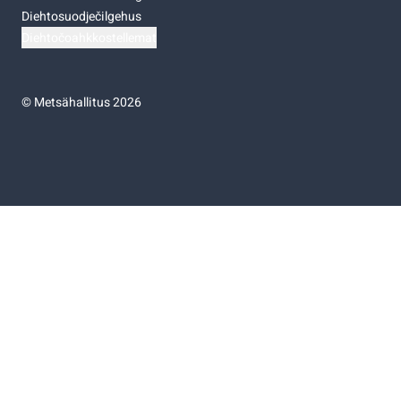
Diehtosuodječilgehus
Diehtočoahkkostellemat
©
Metsähallitus 2026