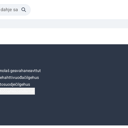
olaš geavahaneavttut
ehahttivuođačilgehus
tosuodječilgehus
točoahkkostellemat