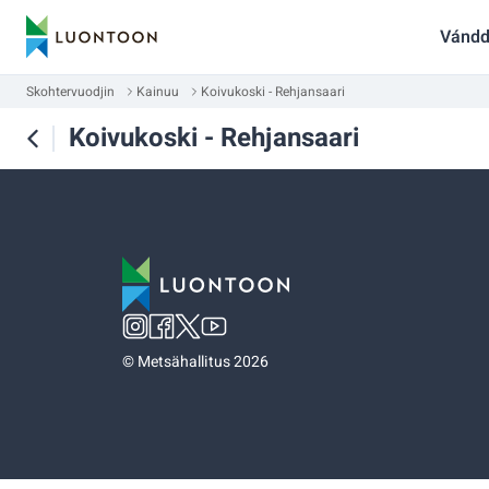
Vándd
Skohtervuodjin
Kainuu
Koivukoski - Rehjansaari
Koivukoski - Rehjansaari
©
Metsähallitus 2026