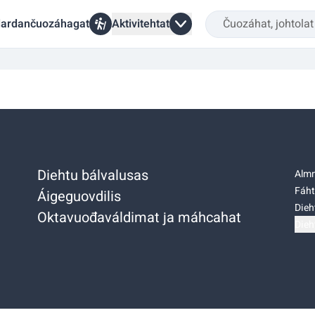
ardančuozáhagat
Aktivitehtat
Diehtu bálvalusas
Almm
Fáht
Áigeguovdilis
Dieh
Oktavuođaváldimat ja máhcahat
Dieh