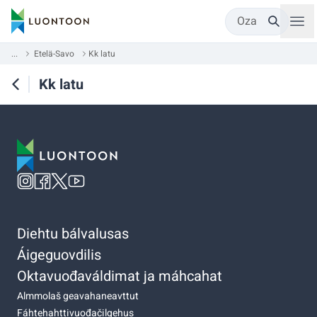
Oza
...
Etelä-Savo
Kk latu
Kk latu
Diehtu bálvalusas
Áigeguovdilis
Oktavuođaváldimat ja máhcahat
Almmolaš geavahaneavttut
Fáhtehahttivuođačilgehus