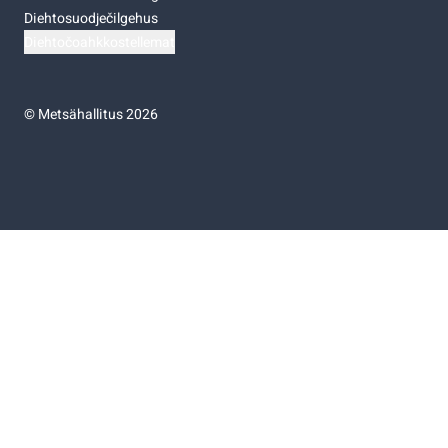
Diehtosuodječilgehus
Diehtočoahkkostellemat
©
Metsähallitus 2026