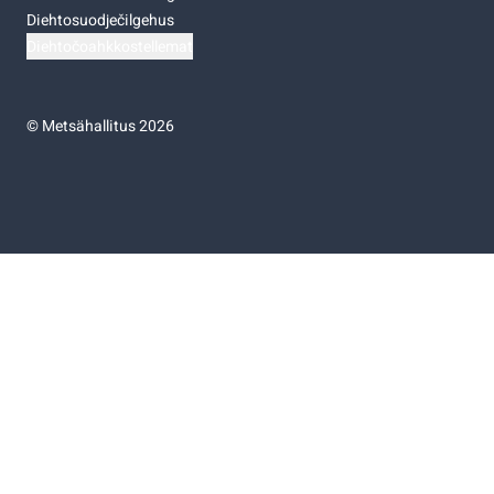
Diehtosuodječilgehus
Diehtočoahkkostellemat
©
Metsähallitus 2026