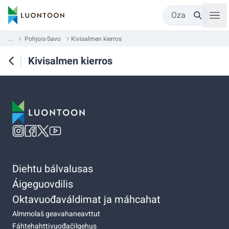
Oza
...
Pohjois-Savo
Kivisalmen kierros
Kivisalmen kierros
Diehtu bálvalusas
Áigeguovdilis
Oktavuođaváldimat ja máhcahat
Almmolaš geavahaneavttut
Fáhtehahttivuođačilgehus