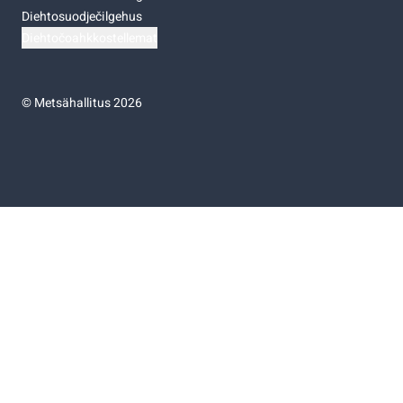
Diehtosuodječilgehus
Diehtočoahkkostellemat
©
Metsähallitus 2026