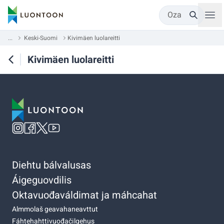
Oza
...
Keski-Suomi
Kivimäen luolareitti
Kivimäen luolareitti
Diehtu bálvalusas
Áigeguovdilis
Oktavuođaváldimat ja máhcahat
Almmolaš geavahaneavttut
Fáhtehahttivuođačilgehus