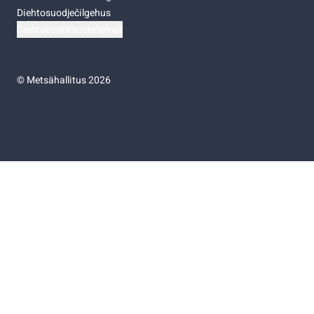
Diehtosuodječilgehus
Diehtočoahkkostellemat
©
Metsähallitus 2026