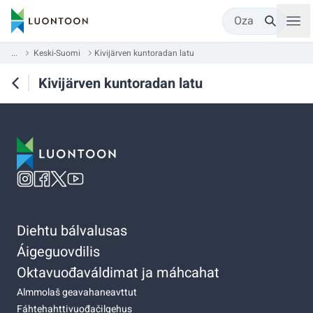
Oza
...
Keski-Suomi
Kivijärven kuntoradan latu
Kivijärven kuntoradan latu
Diehtu bálvalusas
Áigeguovdilis
Oktavuođaváldimat ja máhcahat
Almmolaš geavahaneavttut
Fáhtehahttivuođačilgehus