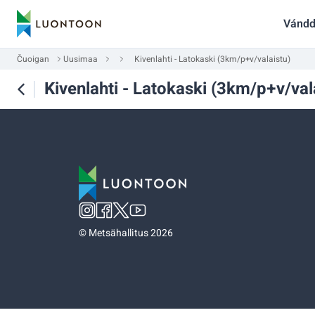
Vándd
Čuoigan
Uusimaa
Kivenlahti - Latokaski (3km/p+v/valaistu)
Kivenlahti - Latokaski (3km/p+v/val
©
Metsähallitus 2026