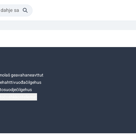
olaš geavahaneavttut
ehahttivuođačilgehus
tosuodječilgehus
točoahkkostellemat