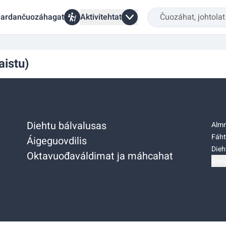
ardančuozáhagat
Aktivitehtat
aistu)
Diehtu bálvalusas
Almm
Fáht
Áigeguovdilis
Dieh
Oktavuođaváldimat ja máhcahat
Dieh