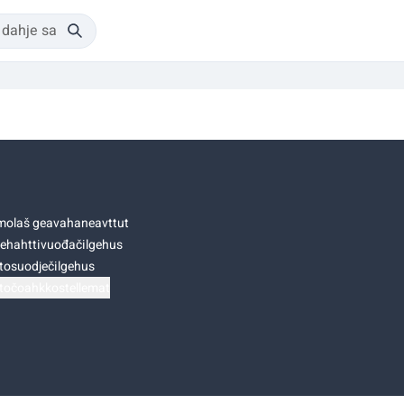
olaš geavahaneavttut
ehahttivuođačilgehus
tosuodječilgehus
točoahkkostellemat