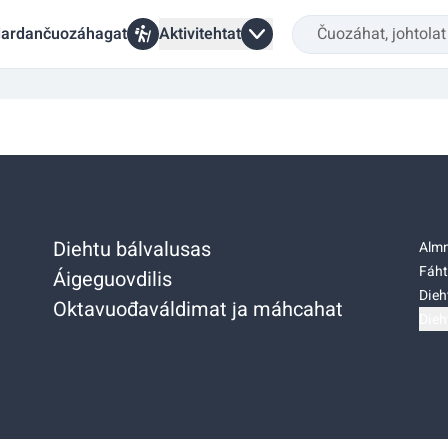
ardančuozáhagat
Aktivitehtat
Diehtu bálvalusas
Almm
Fáht
Áigeguovdilis
Dieh
Oktavuođaváldimat ja máhcahat
Dieh