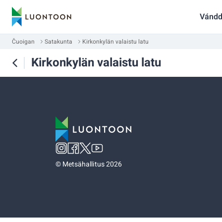
Vándd
Čuoigan
Satakunta
Kirkonkylän valaistu latu
Kirkonkylän valaistu latu
©
Metsähallitus 2026