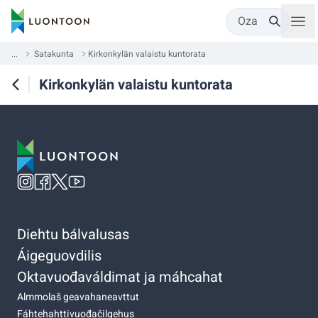
Oza
...
Satakunta
Kirkonkylän valaistu kuntorata
Kirkonkylän valaistu kuntorata
Diehtu bálvalusas
Áigeguovdilis
Oktavuođaváldimat ja máhcahat
Almmolaš geavahaneavttut
Fáhtehahttivuođačilgehus