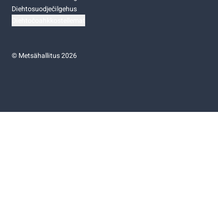
Diehtosuodječilgehus
Diehtočoahkkostellemat
©
Metsähallitus 2026