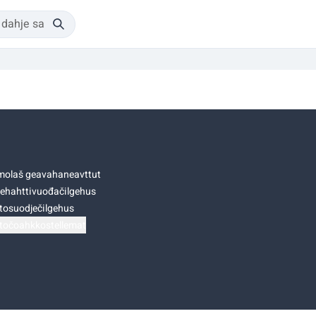
olaš geavahaneavttut
ehahttivuođačilgehus
tosuodječilgehus
točoahkkostellemat