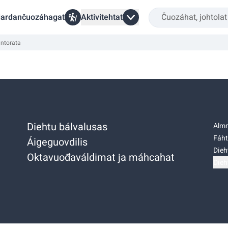
ardančuozáhagat
Aktivitehtat
untorata
Diehtu bálvalusas
Almm
Fáht
Áigeguovdilis
Dieh
Oktavuođaváldimat ja máhcahat
Dieh