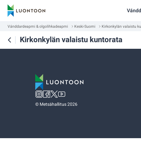
Vándd
Vánddardeapmi & olgolihkadeapmi
Keski-Suomi
Kirkonkylän valaistu k
Kirkonkylän valaistu kuntorata
©
Metsähallitus 2026