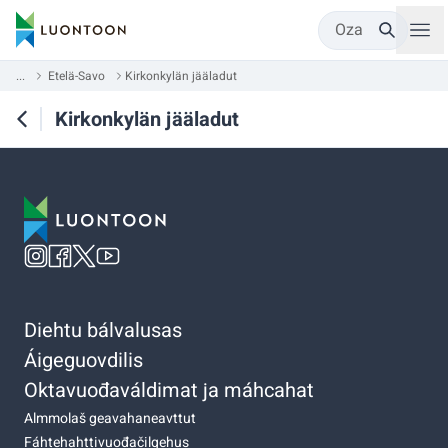
Oza
...
Etelä-Savo
Kirkonkylän jääladut
Kirkonkylän jääladut
Diehtu bálvalusas
Áigeguovdilis
Oktavuođaváldimat ja máhcahat
Almmolaš geavahaneavttut
Fáhtehahttivuođačilgehus