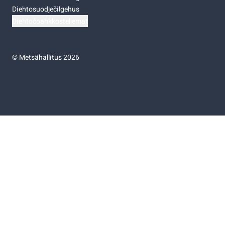
Diehtosuodječilgehus
Diehtočoahkkostellemat
©
Metsähallitus 2026