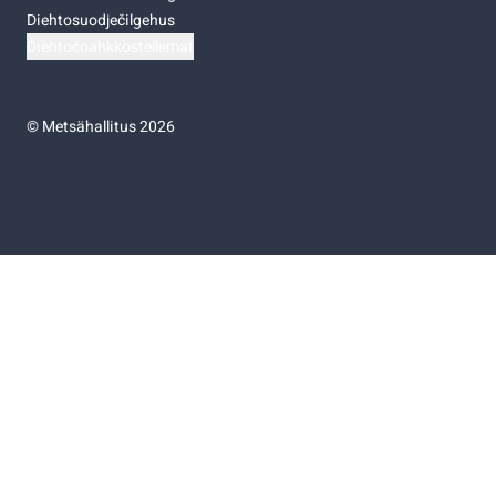
Diehtosuodječilgehus
Diehtočoahkkostellemat
©
Metsähallitus 2026