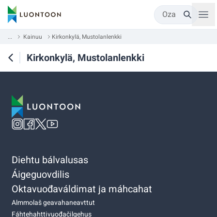
Oza
...
Kainuu
Kirkonkylä, Mustolanlenkki
Kirkonkylä, Mustolanlenkki
Diehtu bálvalusas
Áigeguovdilis
Oktavuođaváldimat ja máhcahat
Almmolaš geavahaneavttut
Fáhtehahttivuođačilgehus