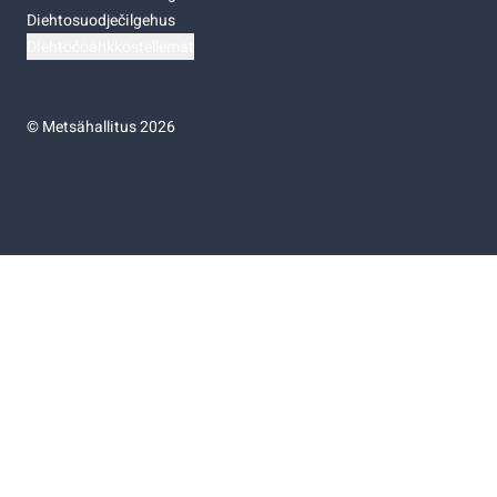
Diehtosuodječilgehus
Diehtočoahkkostellemat
©
Metsähallitus 2026