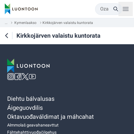
Oza
...
Kymenlaakso
Kirkkojärven valaistu kuntorata
Kirkkojärven valaistu kuntorata
Diehtu bálvalusas
Áigeguovdilis
Oktavuođaváldimat ja máhcahat
Almmolaš geavahaneavttut
Fáhtehahttivuođačilgehus