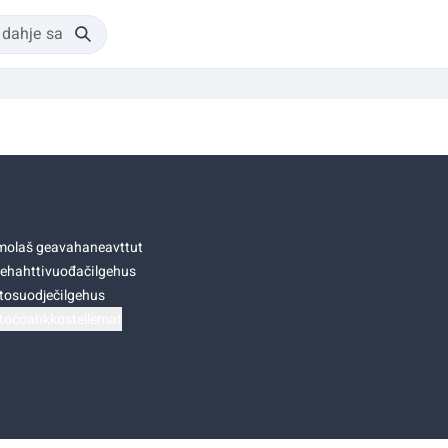
olaš geavahaneavttut
ehahttivuođačilgehus
tosuodječilgehus
točoahkkostellemat