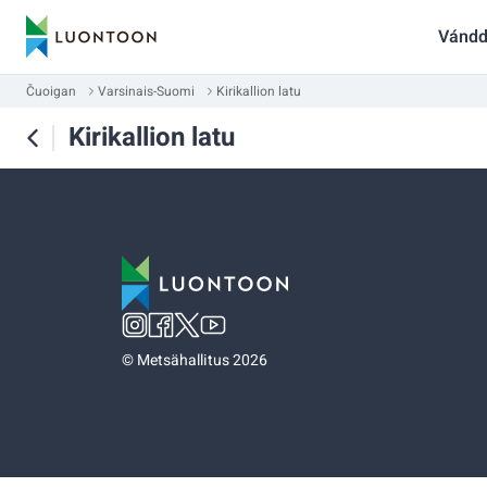
Vándd
Čuoigan
Varsinais-Suomi
Kirikallion latu
Kirikallion latu
©
Metsähallitus 2026