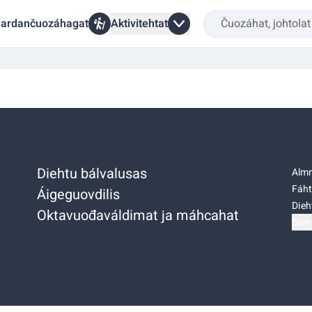
ardančuozáhagat
Aktivitehtat
Diehtu bálvalusas
Almm
Fáht
Áigeguovdilis
Dieh
Oktavuođaváldimat ja máhcahat
Dieh